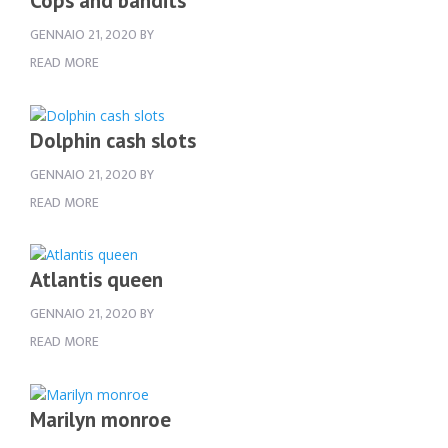
Cops and bandits
GENNAIO 21, 2020
BY
READ MORE
Dolphin cash slots
GENNAIO 21, 2020
BY
READ MORE
Atlantis queen
GENNAIO 21, 2020
BY
READ MORE
Marilyn monroe