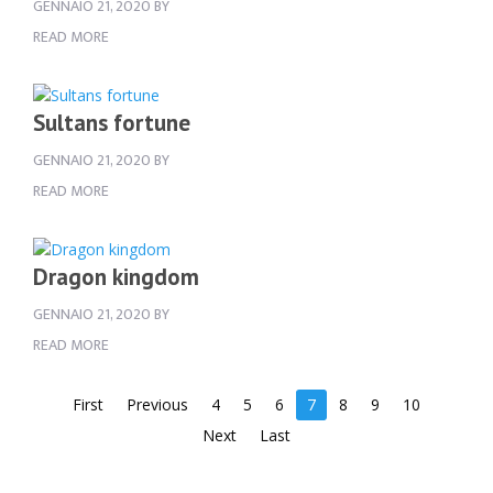
GENNAIO 21, 2020
BY
READ MORE
Sultans fortune
GENNAIO 21, 2020
BY
READ MORE
Dragon kingdom
GENNAIO 21, 2020
BY
READ MORE
First
Previous
4
5
6
7
8
9
10
Next
Last