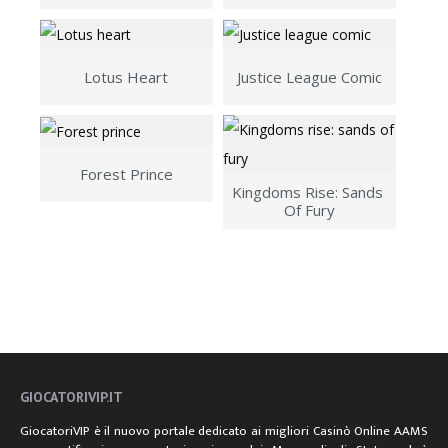
Lotus Heart
Justice League Comic
Forest Prince
Kingdoms Rise: Sands 
Of Fury
GIOCATORIVIP.IT
GiocatoriVIP è il nuovo portale dedicato ai migliori Casinò Online AAMS