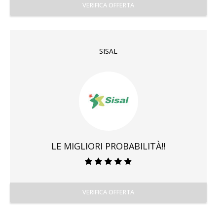
VERIFICA OFFERTA
SISAL
LE MIGLIORI PROBABILITÀ!!
VERIFICA OFFERTA