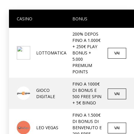
CASINO
BONUS
200% DEPOS
FINO A 1.000€
+ 250€ PLAY
VAI
LOTTOMATICA
BONUS +
5.000
PREMIUM
POINTS
FINO A 1000€
GIOCO
DI BONUS E
VAI
DIGITALE
500 FREE SPIN
+ 5€ BINGO
FINO A 1.500€
DI BONUS DI
VAI
LEO VEGAS
BENVENUTO E
200 FREE