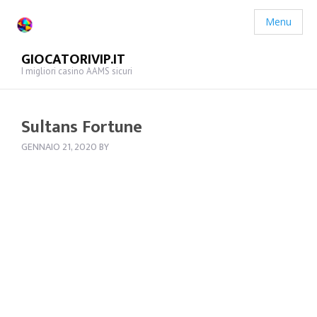
Menu
GIOCATORIVIP.IT
I migliori casino AAMS sicuri
Sultans Fortune
GENNAIO 21, 2020
BY