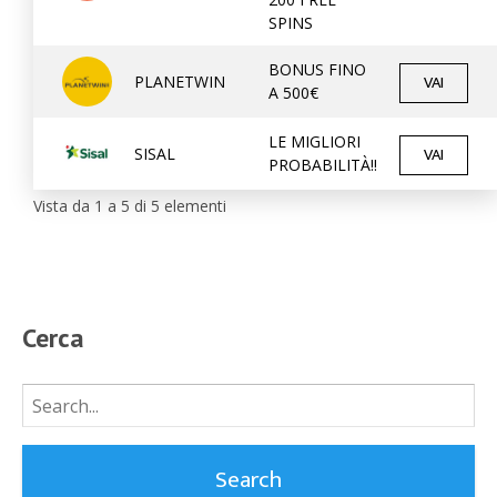
SPINS
BONUS FINO
VAI
PLANETWIN
A 500€
LE MIGLIORI
VAI
SISAL
PROBABILITÀ!!
Vista da 1 a 5 di 5 elementi
Cerca
Search
for: