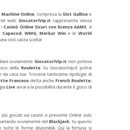
t Machine Online
, compresa la
Slot Gallina
e
i nel web.
GiocatoriVip.it
rappresenta senza
 i
Casinò Online Sicuri con licenza AAMS
. A
,
Capecod
,
WMG
,
Merkur Win
e le
World
 una così vasta scelta!
liani ovviamente
GiocatoriVip.it
non poteva
gioco della
Roulette
. Su GiocatoriVip.it potrai
a casa tua. Troverai tantissime tipologie di
ette Francese
detta anche
French Roulette
,
ogia
Live
avrai a la possibilità durante il gioco di
i più giocati sui casinò e presente Online solo
 parlando ovviamente del
Blackjack
. Su questo
 tutte le forme disponibili. Qui la fortuna si