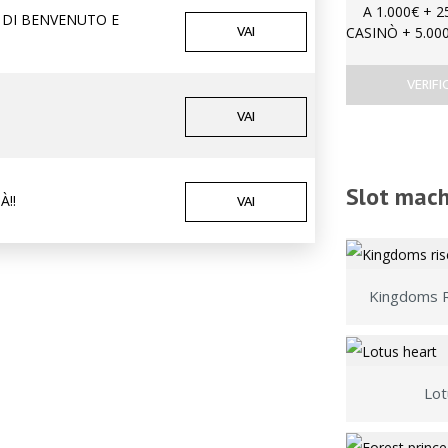
A 1.000€ + 
S DI BENVENUTO E
VAI
CASINÒ + 5.0
VERIFI
VAI
Slot mach
VAI
À!!
Kingdoms R
Lot