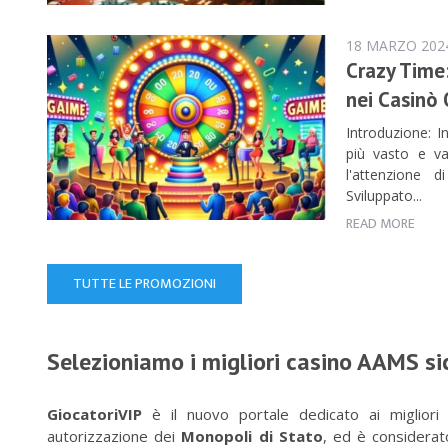
18 MARZO 202
Crazy Time
nei Casinò 
Introduzione: I
più vasto e va
l'attenzione 
Sviluppato...
READ MORE
TUTTE LE PROMOZIONI
Selezioniamo i migliori casino AAMS si
GiocatoriVIP
è il nuovo portale dedicato ai miglior
autorizzazione dei
Monopoli di Stato
, ed è considerato