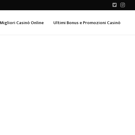
Migliori Casinò Online
Ultimi Bonus e Promozioni Casinò