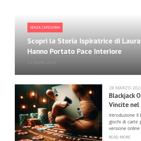
SENZA CATEGORIA
Scopri la Storia Ispiratrice di Lau
Hanno Portato Pace Interiore
12 Aprile 2024
28 MARZO 202
Blackjack O
Vincite nel
Introduzione Il
giochi di carte
versione online o
READ MORE