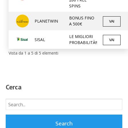
SPINS
BONUS FINO
VAI
PLANETWIN
A 500€
LE MIGLIORI
VAI
SISAL
PROBABILITÀ!!
Vista da 1 a 5 di 5 elementi
Cerca
Search
for: