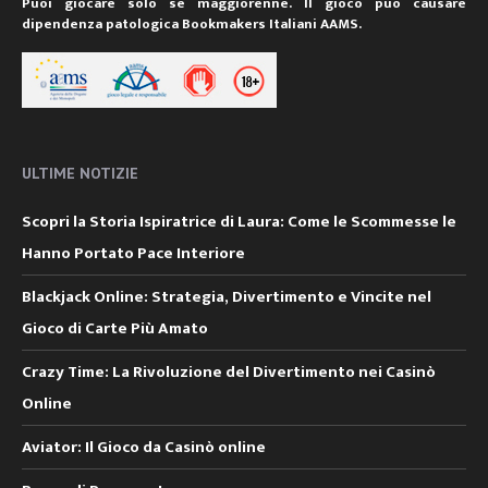
Puoi giocare solo se maggiorenne. Il gioco può causare
dipendenza patologica Bookmakers Italiani AAMS.
ULTIME NOTIZIE
Scopri la Storia Ispiratrice di Laura: Come le Scommesse le
Hanno Portato Pace Interiore
Blackjack Online: Strategia, Divertimento e Vincite nel
Gioco di Carte Più Amato
Crazy Time: La Rivoluzione del Divertimento nei Casinò
Online
Aviator: Il Gioco da Casinò online