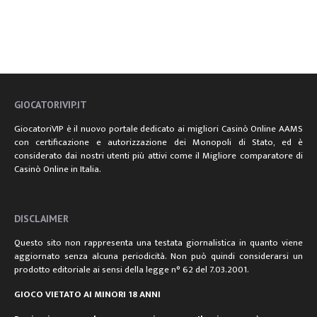
GIOCATORIVIP.IT
GiocatoriVIP è il nuovo portale dedicato ai migliori Casinò Online AAMS
con certificazione e autorizzazione dei Monopoli di Stato, ed è
considerato dai nostri utenti più attivi come il Migliore comparatore di
Casinò Online in Italia.
DISCLAIMER
Questo sito non rappresenta una testata giornalistica in quanto viene
aggiornato senza alcuna periodicità. Non può quindi considerarsi un
prodotto editoriale ai sensi della legge n° 62 del 7.03.2001.
GIOCO VIETATO AI MINORI 18 ANNI