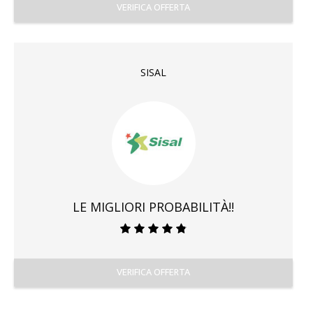
VERIFICA OFFERTA
SISAL
LE MIGLIORI PROBABILITÀ!!
VERIFICA OFFERTA