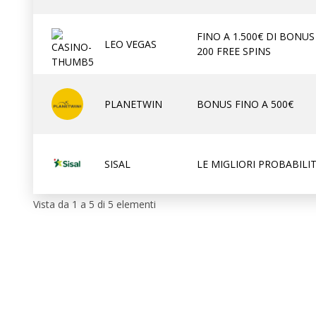
FINO A 1.500€ DI BONU
LEO VEGAS
200 FREE SPINS
PLANETWIN
BONUS FINO A 500€
SISAL
LE MIGLIORI PROBABILIT
Vista da 1 a 5 di 5 elementi