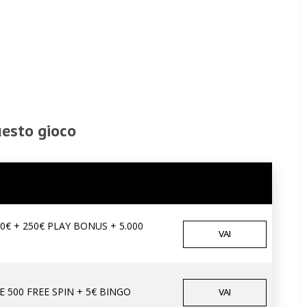
uesto gioco
0€ + 250€ PLAY BONUS + 5.000
VAI
VAI
E 500 FREE SPIN + 5€ BINGO