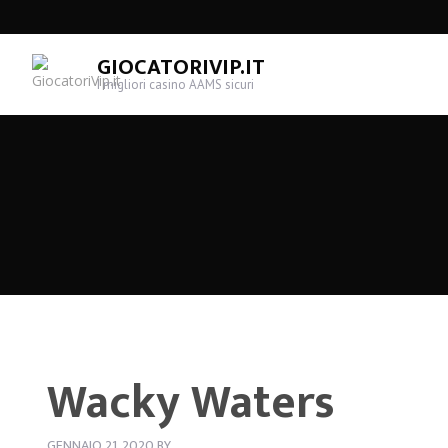
GIOCATORIVIP.IT
I migliori casino AAMS sicuri
Wacky Waters
GENNAIO 21, 2020
BY