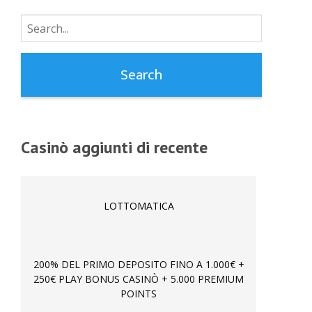
Search
for:
Casinò aggiunti di recente
LOTTOMATICA
200% DEL PRIMO DEPOSITO FINO A 1.000€ +
250€ PLAY BONUS CASINÒ + 5.000 PREMIUM
POINTS