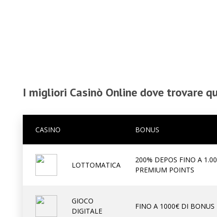
I migliori Casinò Online dove trovare q
CASINO
BONUS
200% DEPOS FINO A 1.00
LOTTOMATICA
PREMIUM POINTS
GIOCO
FINO A 1000€ DI BONUS 
DIGITALE