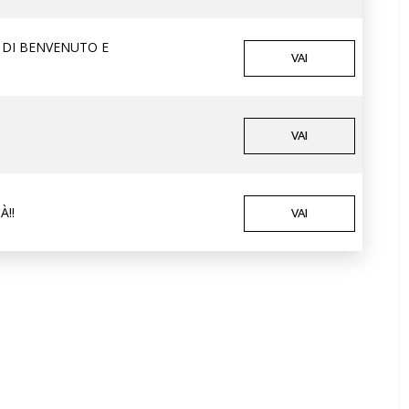
S DI BENVENUTO E
VAI
VAI
VAI
À!!