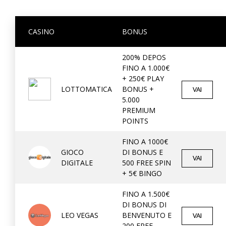
CASINO
BONUS
200% DEPOS
FINO A 1.000€
+ 250€ PLAY
VAI
LOTTOMATICA
BONUS +
5.000
PREMIUM
POINTS
FINO A 1000€
GIOCO
DI BONUS E
VAI
DIGITALE
500 FREE SPIN
+ 5€ BINGO
FINO A 1.500€
DI BONUS DI
VAI
LEO VEGAS
BENVENUTO E
200 FREE