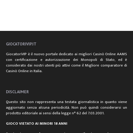
GIOCATORIVIP.IT
GiocatoriVIP è il nuovo portale dedicato ai migliori Casinò Online AAMS
con certificazione e autorizzazione dei Monopoli di Stato, ed è
considerato dai nostri utenti più attivi come il Migliore comparatore di
Casinò Online in Italia.
DISCLAIMER
Questo sito non rappresenta una testata giornalistica in quanto viene
aggiornato senza alcuna periodicità. Non può quindi considerarsi un
prodotto editoriale ai sensi della legge n° 62 del 7.03.2001.
GIOCO VIETATO AI MINORI 18 ANNI