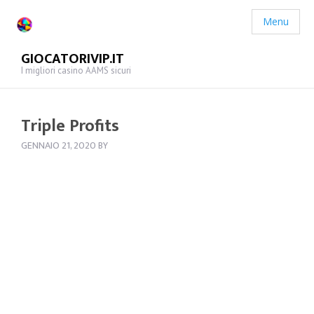
Menu
GIOCATORIVIP.IT
I migliori casino AAMS sicuri
Triple Profits
GENNAIO 21, 2020
BY