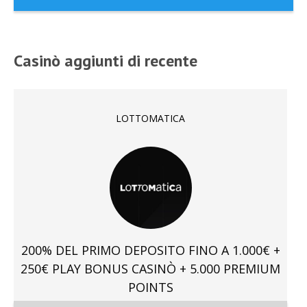
Casinò aggiunti di recente
LOTTOMATICA
200% DEL PRIMO DEPOSITO FINO A 1.000€ +
250€ PLAY BONUS CASINÒ + 5.000 PREMIUM
POINTS