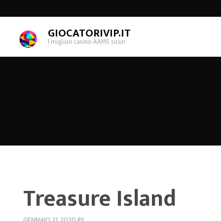
GIOCATORIVIP.IT
I migliori casino AAMS sicuri
Treasure Island
GENNAIO 21, 2020
BY