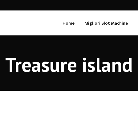
Home
Migliori Slot Machine
Treasure island