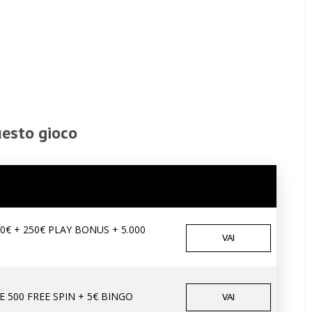
uesto gioco
0€ + 250€ PLAY BONUS + 5.000
VAI
VAI
E 500 FREE SPIN + 5€ BINGO