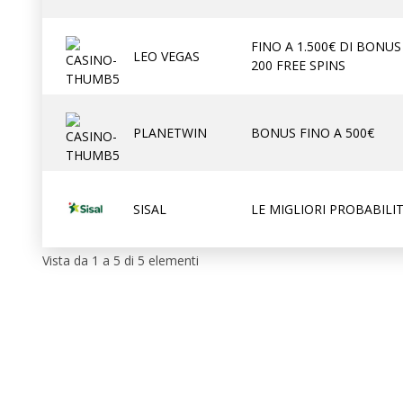
FINO A 1.500€ DI BONU
LEO VEGAS
200 FREE SPINS
PLANETWIN
BONUS FINO A 500€
SISAL
LE MIGLIORI PROBABILIT
Vista da 1 a 5 di 5 elementi