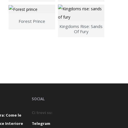
Forest Prince
Kingdoms Rise: Sands 
Of Fury
SOCIAL
Ci trovi su:
ura: Come le
e Interiore
Telegram