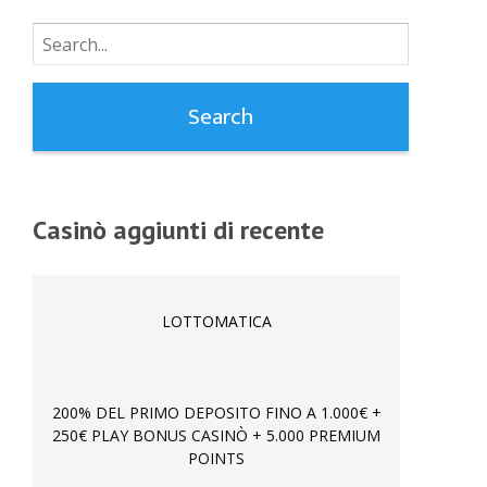
Search
for:
Casinò aggiunti di recente
LOTTOMATICA
200% DEL PRIMO DEPOSITO FINO A 1.000€ +
250€ PLAY BONUS CASINÒ + 5.000 PREMIUM
POINTS