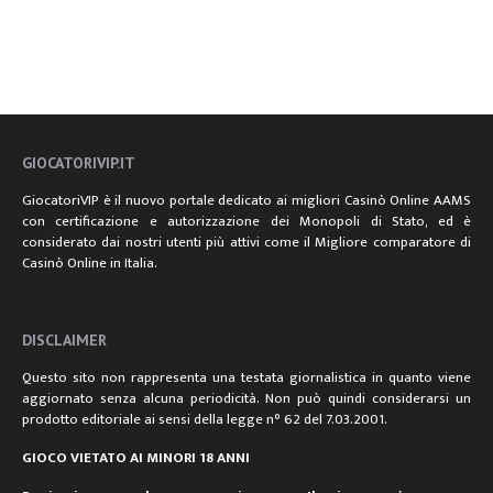
GIOCATORIVIP.IT
GiocatoriVIP è il nuovo portale dedicato ai migliori Casinò Online AAMS
con certificazione e autorizzazione dei Monopoli di Stato, ed è
considerato dai nostri utenti più attivi come il Migliore comparatore di
Casinò Online in Italia.
DISCLAIMER
Questo sito non rappresenta una testata giornalistica in quanto viene
aggiornato senza alcuna periodicità. Non può quindi considerarsi un
prodotto editoriale ai sensi della legge n° 62 del 7.03.2001.
GIOCO VIETATO AI MINORI 18 ANNI