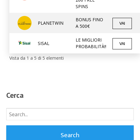
SPINS
BONUS FINO
VAI
PLANETWIN
A 500€
LE MIGLIORI
VAI
SISAL
PROBABILITÀ!!
Vista da 1 a 5 di 5 elementi
Cerca
Search
for: