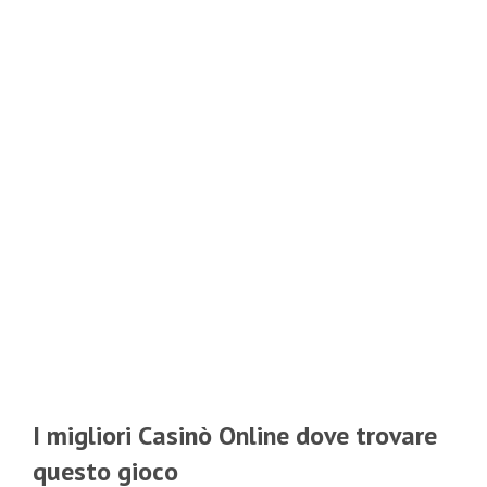
I migliori Casinò Online dove trovare
questo gioco