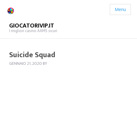
Menu
GIOCATORIVIP.IT
I migliori casino AAMS sicuri
Suicide Squad
GENNAIO 21, 2020
BY