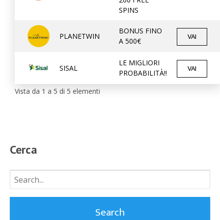
SPINS
BONUS FINO
VAI
PLANETWIN
A 500€
LE MIGLIORI
VAI
SISAL
PROBABILITÀ!!
Vista da 1 a 5 di 5 elementi
Cerca
Search
for: