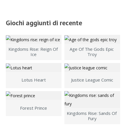
Giochi aggiunti di recente
Kingdoms Rise: Reign Of 
Age Of The Gods Epic 
Ice
Troy
Lotus Heart
Justice League Comic
Forest Prince
Kingdoms Rise: Sands Of 
Fury