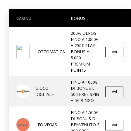
CASINO
BONUS
200% DEPOS
FINO A 1.000€
+ 250€ PLAY
VAI
LOTTOMATICA
BONUS +
5.000
PREMIUM
POINTS
FINO A 1000€
GIOCO
DI BONUS E
VAI
DIGITALE
500 FREE SPIN
+ 5€ BINGO
FINO A 1.500€
DI BONUS DI
VAI
LEO VEGAS
BENVENUTO E
200 FREE