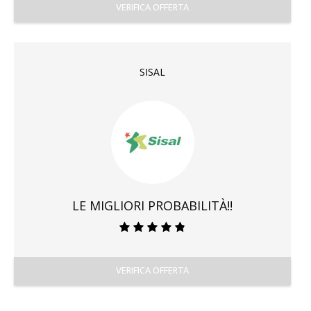
VERIFICA OFFERTA
SISAL
LE MIGLIORI PROBABILITÀ!!
VERIFICA OFFERTA