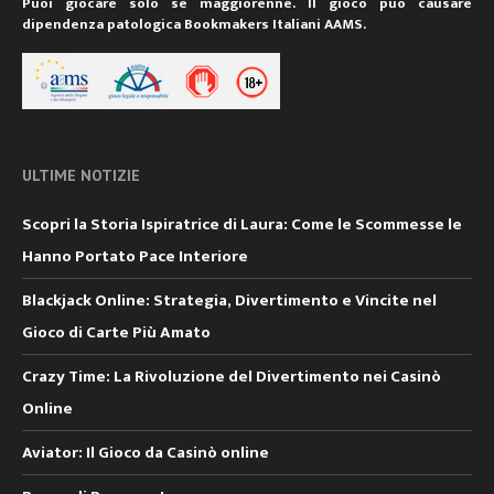
Puoi giocare solo se maggiorenne. Il gioco può causare
dipendenza patologica Bookmakers Italiani AAMS.
ULTIME NOTIZIE
Scopri la Storia Ispiratrice di Laura: Come le Scommesse le
Hanno Portato Pace Interiore
Blackjack Online: Strategia, Divertimento e Vincite nel
Gioco di Carte Più Amato
Crazy Time: La Rivoluzione del Divertimento nei Casinò
Online
Aviator: Il Gioco da Casinò online