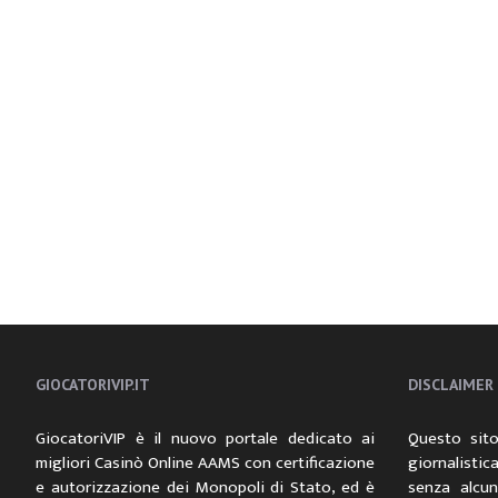
GIOCATORIVIP.IT
DISCLAIMER
GiocatoriVIP è il nuovo portale dedicato ai
Questo sit
migliori Casinò Online AAMS con certificazione
giornalisti
e autorizzazione dei Monopoli di Stato, ed è
senza alcun