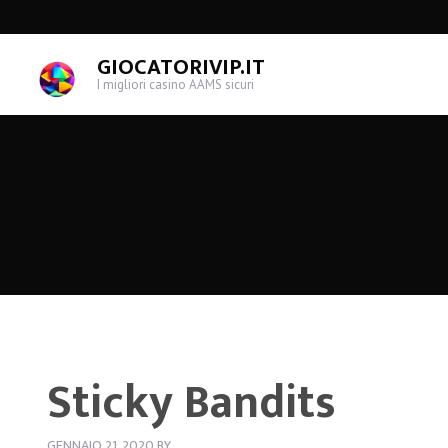
GIOCATORIVIP.IT
I migliori casino AAMS sicuri
Sticky Bandits
GENNAIO 21, 2020
BY