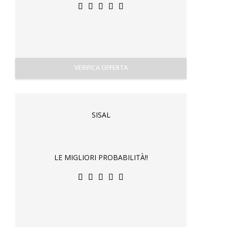
VERIFICA OFFERTA
SISAL
LE MIGLIORI PROBABILITÀ!!