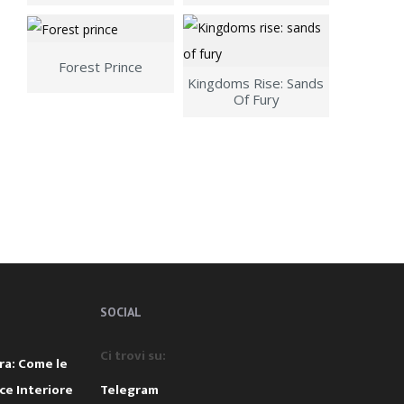
Forest Prince
Kingdoms Rise: Sands 
Of Fury
SOCIAL
Ci trovi su:
ura: Come le
e Interiore
Telegram