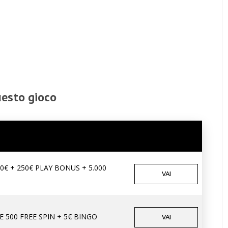
uesto gioco
0€ + 250€ PLAY BONUS + 5.000
VAI
VAI
E 500 FREE SPIN + 5€ BINGO