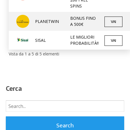
SPINS
BONUS FINO
VAI
PLANETWIN
A 500€
LE MIGLIORI
VAI
SISAL
PROBABILITÀ!!
Vista da 1 a 5 di 5 elementi
Cerca
Search
for: