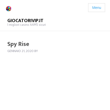
Menu
GIOCATORIVIP.IT
I migliori casino AAMS sicuri
Spy Rise
GENNAIO 21, 2020
BY