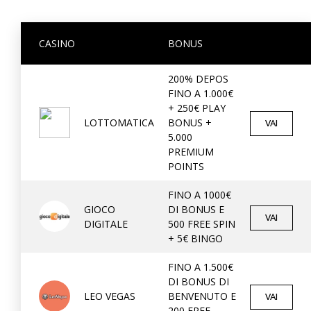
CASINO
BONUS
200% DEPOS
FINO A 1.000€
+ 250€ PLAY
VAI
LOTTOMATICA
BONUS +
5.000
PREMIUM
POINTS
FINO A 1000€
GIOCO
DI BONUS E
VAI
DIGITALE
500 FREE SPIN
+ 5€ BINGO
FINO A 1.500€
DI BONUS DI
VAI
LEO VEGAS
BENVENUTO E
200 FREE