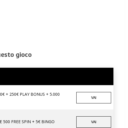
uesto gioco
0€ + 250€ PLAY BONUS + 5.000
VAI
VAI
E 500 FREE SPIN + 5€ BINGO