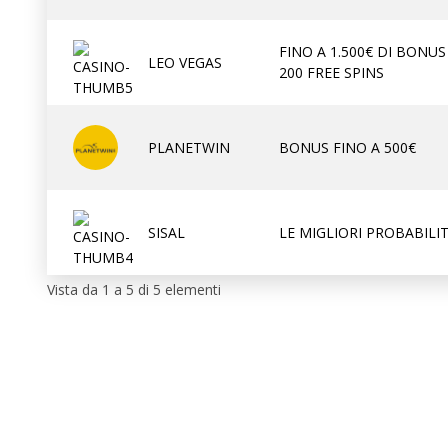
FINO A 1.500€ DI BONU
LEO VEGAS
200 FREE SPINS
PLANETWIN
BONUS FINO A 500€
SISAL
LE MIGLIORI PROBABILIT
Vista da 1 a 5 di 5 elementi