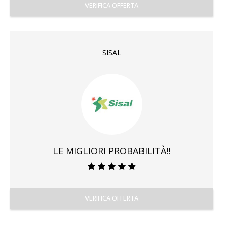
VERIFICA OFFERTA
SISAL
LE MIGLIORI PROBABILITÀ!!
VERIFICA OFFERTA