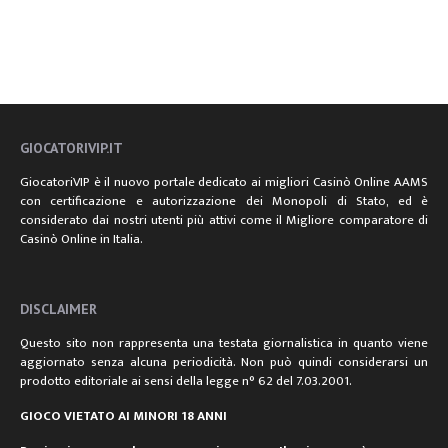
GIOCATORIVIP.IT
GiocatoriVIP è il nuovo portale dedicato ai migliori Casinò Online AAMS
con certificazione e autorizzazione dei Monopoli di Stato, ed è
considerato dai nostri utenti più attivi come il Migliore comparatore di
Casinò Online in Italia.
DISCLAIMER
Questo sito non rappresenta una testata giornalistica in quanto viene
aggiornato senza alcuna periodicità. Non può quindi considerarsi un
prodotto editoriale ai sensi della legge n° 62 del 7.03.2001.
GIOCO VIETATO AI MINORI 18 ANNI