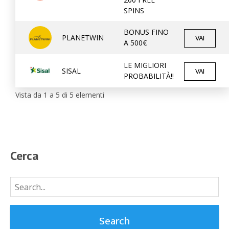
SPINS
BONUS FINO
VAI
PLANETWIN
A 500€
LE MIGLIORI
VAI
SISAL
PROBABILITÀ!!
Vista da 1 a 5 di 5 elementi
Cerca
Search
for: