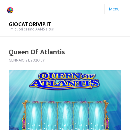
Menu
GIOCATORIVIP.IT
I migliori casino AAMS sicuri
Queen Of Atlantis
GENNAIO 21, 2020
BY