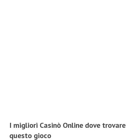
I migliori Casinò Online dove trovare
questo gioco