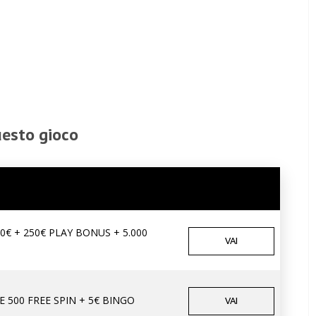
uesto gioco
0€ + 250€ PLAY BONUS + 5.000
VAI
VAI
E 500 FREE SPIN + 5€ BINGO