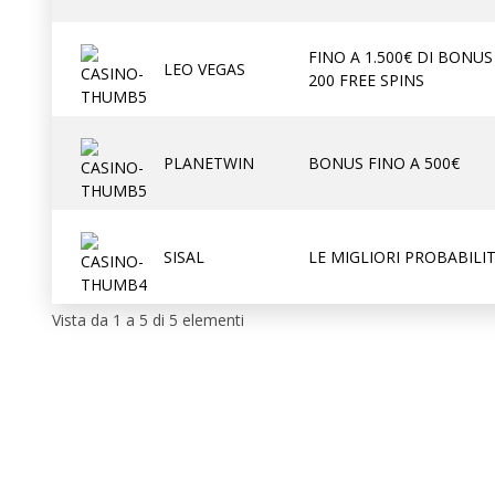
FINO A 1.500€ DI BONU
LEO VEGAS
200 FREE SPINS
PLANETWIN
BONUS FINO A 500€
SISAL
LE MIGLIORI PROBABILIT
Vista da 1 a 5 di 5 elementi