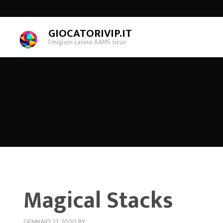
GIOCATORIVIP.IT
I migliori casino AAMS sicuri
Magical Stacks
GENNAIO 21, 2020
BY