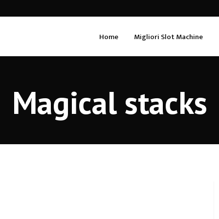
Home
Migliori Slot Machine
Magical stacks