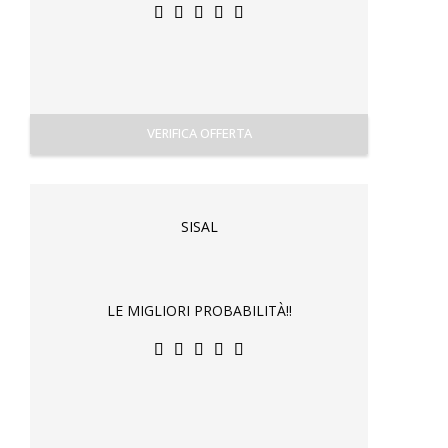
VERIFICA OFFERTA
SISAL
LE MIGLIORI PROBABILITÀ!!