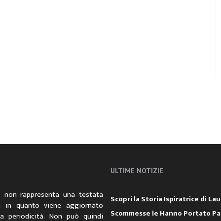
ULTIME NOTIZIE
o non rappresenta una testata
Scopri la Storia Ispiratrice di La
ca in quanto viene aggiornato
Scommesse le Hanno Portato Pac
a periodicità. Non può quindi