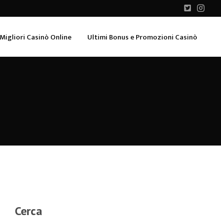
Migliori Casinò Online
Ultimi Bonus e Promozioni Casinò
Cerca