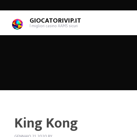
GIOCATORIVIP.IT
I migliori casino AAMS sicuri
King Kong
GENNAIO 21, 2020
BY