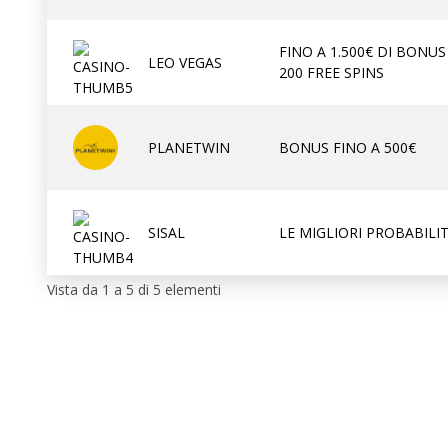
FINO A 1.500€ DI BONU
LEO VEGAS
200 FREE SPINS
PLANETWIN
BONUS FINO A 500€
SISAL
LE MIGLIORI PROBABILIT
Vista da 1 a 5 di 5 elementi