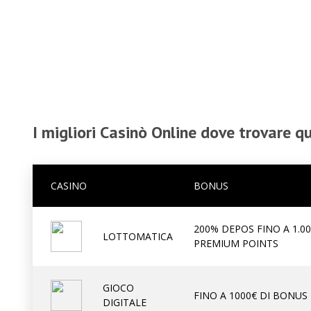
I migliori Casinò Online dove trovare q
CASINO
BONUS
200% DEPOS FINO A 1.00
LOTTOMATICA
PREMIUM POINTS
GIOCO
FINO A 1000€ DI BONUS 
DIGITALE