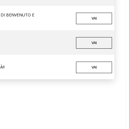
S DI BENVENUTO E
VAI
VAI
VAI
À!!