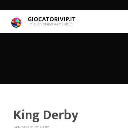
GIOCATORIVIP.IT
I migliori casino AAMS sicuri
King Derby
GENNAIO 21, 2020
BY