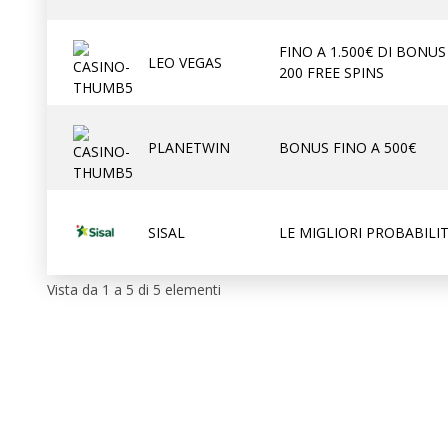
FINO A 1.500€ DI BONU
LEO VEGAS
200 FREE SPINS
PLANETWIN
BONUS FINO A 500€
SISAL
LE MIGLIORI PROBABILIT
Vista da 1 a 5 di 5 elementi