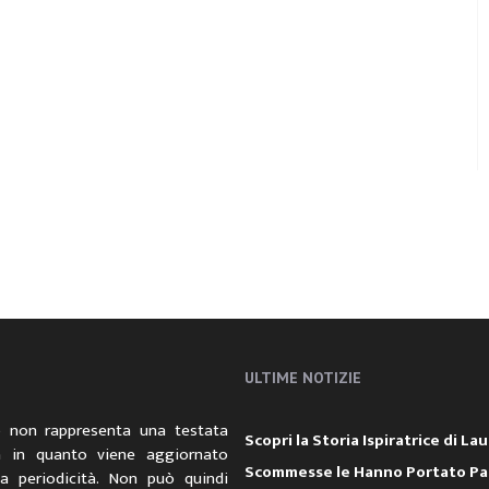
ULTIME NOTIZIE
o non rappresenta una testata
Scopri la Storia Ispiratrice di La
ca in quanto viene aggiornato
Scommesse le Hanno Portato Pac
a periodicità. Non può quindi