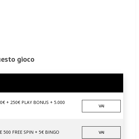
uesto gioco
0€ + 250€ PLAY BONUS + 5.000
VAI
VAI
E 500 FREE SPIN + 5€ BINGO