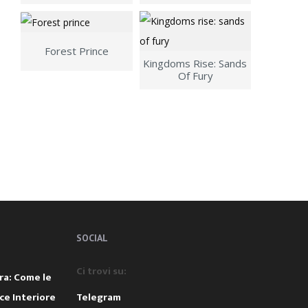
Forest Prince
Kingdoms Rise: Sands 
Of Fury
SOCIAL
Ci trovi su:
ura: Come le
e Interiore
Telegram