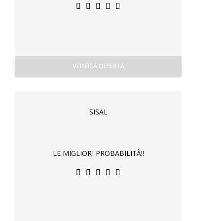
VERIFICA OFFERTA
SISAL
LE MIGLIORI PROBABILITÀ!!