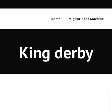
Home
Migliori Slot Machine
King derby