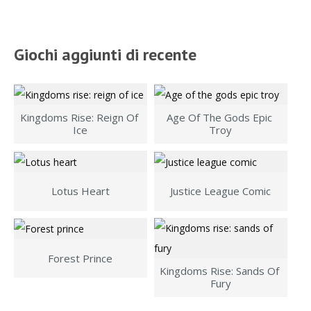
Giochi aggiunti di recente
Kingdoms Rise: Reign Of 
Age Of The Gods Epic 
Ice
Troy
Lotus Heart
Justice League Comic
Forest Prince
Kingdoms Rise: Sands Of 
Fury