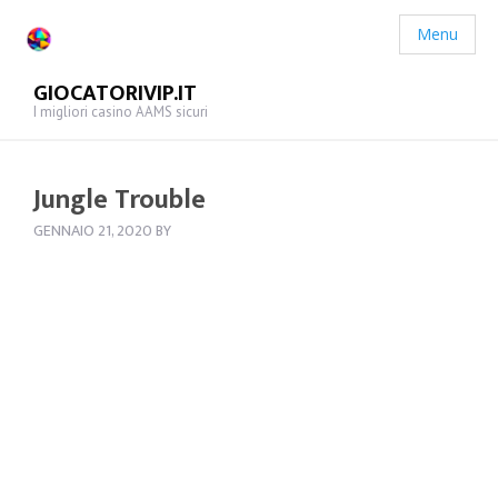
Menu
GIOCATORIVIP.IT
I migliori casino AAMS sicuri
Jungle Trouble
GENNAIO 21, 2020
BY