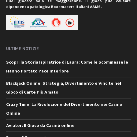
Puoi giocare solo se maggiorenne. Il gioco può causare
dipendenza patologica Bookmakers Italiani AAMS.
ULTIME NOTIZIE
Scopri la Storia Ispiratrice di Laura: Come le Scommesse le
Hanno Portato Pace Interiore
Blackjack Online: Strategia, Divertimento e Vincite nel
Gioco di Carte Più Amato
Crazy Time: La Rivoluzione del Divertimento nei Casinò
Online
Aviator: Il Gioco da Casinò online