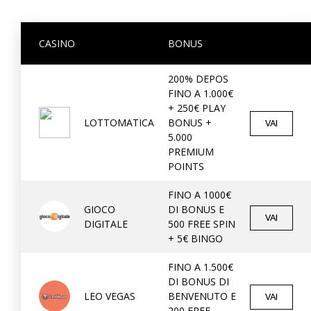
CASINO
BONUS
200% DEPOS
FINO A 1.000€
+ 250€ PLAY
VAI
LOTTOMATICA
BONUS +
5.000
PREMIUM
POINTS
FINO A 1000€
GIOCO
DI BONUS E
VAI
DIGITALE
500 FREE SPIN
+ 5€ BINGO
FINO A 1.500€
DI BONUS DI
VAI
LEO VEGAS
BENVENUTO E
200 FREE