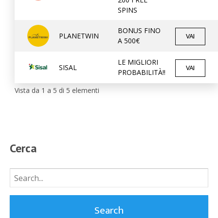
SPINS
BONUS FINO
VAI
PLANETWIN
A 500€
LE MIGLIORI
VAI
SISAL
PROBABILITÀ!!
Vista da 1 a 5 di 5 elementi
Cerca
Search
for: