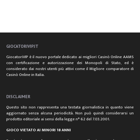
GIOCATORIVIP.IT
GiocatoriVIP è il nuovo portale dedicato ai migliori Casinò Online AAMS
con certificazione e autorizzazione dei Monopoli di Stato, ed è
considerato dai nostri utenti più attivi come il Migliore comparatore di
Casinò Online in Italia.
DISCLAIMER
Questo sito non rappresenta una testata giornalistica in quanto viene
aggiornato senza alcuna periodicità. Non può quindi considerarsi un
prodotto editoriale ai sensi della legge n° 62 del 7.03.2001.
GIOCO VIETATO AI MINORI 18 ANNI