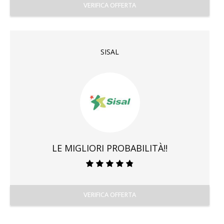
VERIFICA OFFERTA
SISAL
LE MIGLIORI PROBABILITÀ!!
VERIFICA OFFERTA