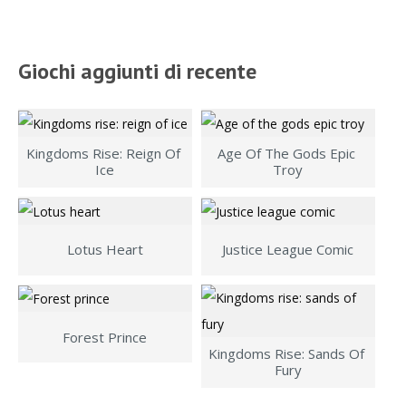
Giochi aggiunti di recente
Kingdoms Rise: Reign Of 
Age Of The Gods Epic 
Ice
Troy
Lotus Heart
Justice League Comic
Forest Prince
Kingdoms Rise: Sands Of 
Fury