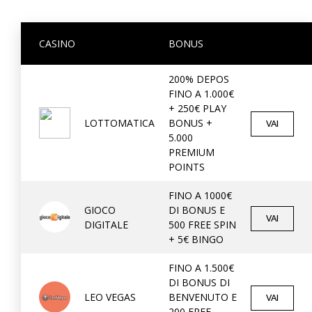
CASINO
BONUS
200% DEPOS
FINO A 1.000€
+ 250€ PLAY
VAI
LOTTOMATICA
BONUS +
5.000
PREMIUM
POINTS
FINO A 1000€
GIOCO
DI BONUS E
VAI
DIGITALE
500 FREE SPIN
+ 5€ BINGO
FINO A 1.500€
DI BONUS DI
VAI
LEO VEGAS
BENVENUTO E
200 FREE