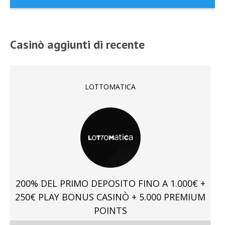
Casinò aggiunti di recente
LOTTOMATICA
200% DEL PRIMO DEPOSITO FINO A 1.000€ +
250€ PLAY BONUS CASINÒ + 5.000 PREMIUM
POINTS