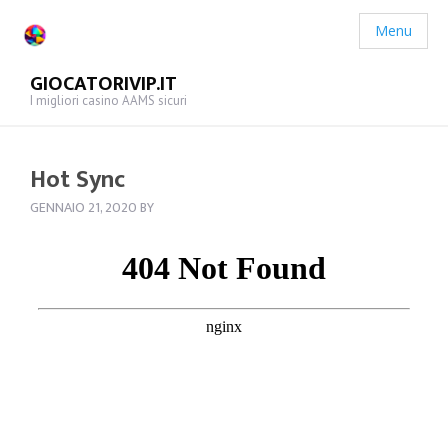
Menu
GIOCATORIVIP.IT
I migliori casino AAMS sicuri
Hot Sync
GENNAIO 21, 2020
BY