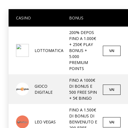
CASINO
BONUS
200% DEPOS
FINO A 1.000€
+ 250€ PLAY
VAI
LOTTOMATICA
BONUS +
5.000
PREMIUM
POINTS
FINO A 1000€
GIOCO
DI BONUS E
VAI
DIGITALE
500 FREE SPIN
+ 5€ BINGO
FINO A 1.500€
DI BONUS DI
VAI
LEO VEGAS
BENVENUTO E
200 FREE