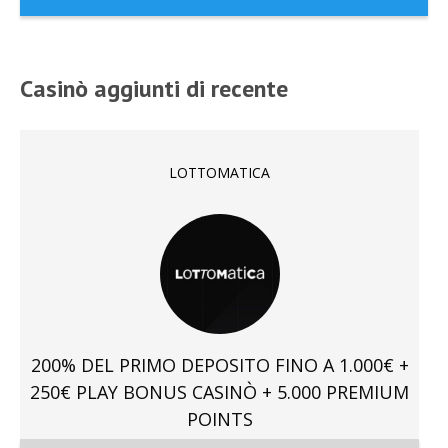
Casinò aggiunti di recente
LOTTOMATICA
200% DEL PRIMO DEPOSITO FINO A 1.000€ +
250€ PLAY BONUS CASINÒ + 5.000 PREMIUM
POINTS