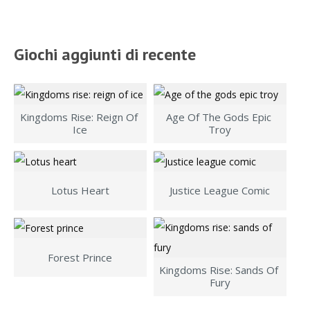
Giochi aggiunti di recente
Kingdoms Rise: Reign Of 
Age Of The Gods Epic 
Ice
Troy
Lotus Heart
Justice League Comic
Forest Prince
Kingdoms Rise: Sands Of 
Fury