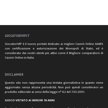
GIOCATORIVIP.IT
GiocatoriVIP è il nuovo portale dedicato ai migliori Casinò Online AAMS
con certificazione e autorizzazione dei Monopoli di Stato, ed è
considerato dai nostri utenti più attivi come il Migliore comparatore di
Casinò Online in Italia.
DISCLAIMER
Questo sito non rappresenta una testata giornalistica in quanto viene
aggiornato senza alcuna periodicità. Non può quindi considerarsi un
prodotto editoriale ai sensi della legge n° 62 del 7.03.2001.
GIOCO VIETATO AI MINORI 18 ANNI