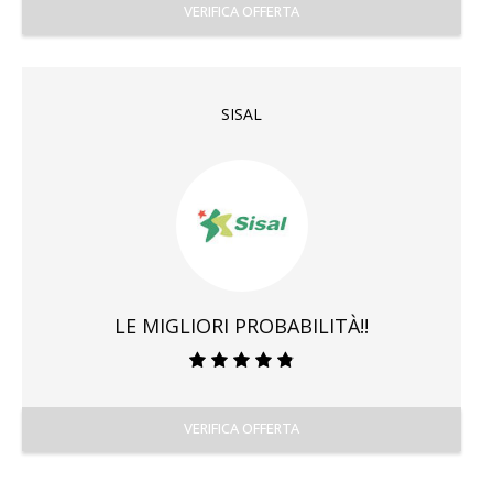
VERIFICA OFFERTA
SISAL
LE MIGLIORI PROBABILITÀ!!
VERIFICA OFFERTA