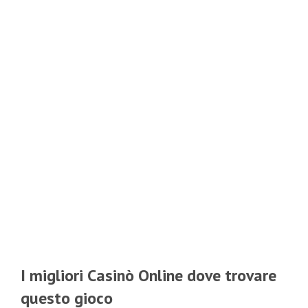
I migliori Casinò Online dove trovare
questo gioco