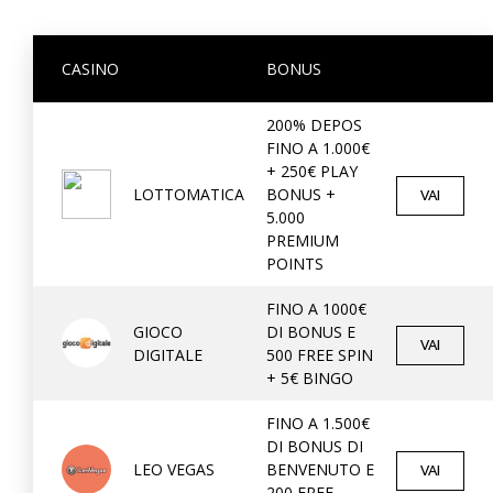
CASINO
BONUS
200% DEPOS
FINO A 1.000€
+ 250€ PLAY
VAI
LOTTOMATICA
BONUS +
5.000
PREMIUM
POINTS
FINO A 1000€
GIOCO
DI BONUS E
VAI
DIGITALE
500 FREE SPIN
+ 5€ BINGO
FINO A 1.500€
DI BONUS DI
VAI
LEO VEGAS
BENVENUTO E
200 FREE