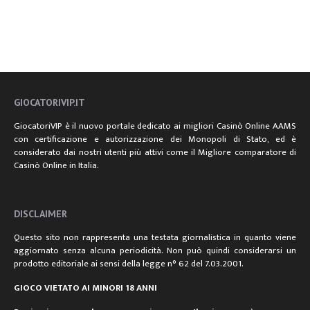
GIOCATORIVIP.IT
GiocatoriVIP è il nuovo portale dedicato ai migliori Casinò Online AAMS
con certificazione e autorizzazione dei Monopoli di Stato, ed è
considerato dai nostri utenti più attivi come il Migliore comparatore di
Casinò Online in Italia.
DISCLAIMER
Questo sito non rappresenta una testata giornalistica in quanto viene
aggiornato senza alcuna periodicità. Non può quindi considerarsi un
prodotto editoriale ai sensi della legge n° 62 del 7.03.2001.
GIOCO VIETATO AI MINORI 18 ANNI