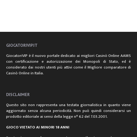
GIOCATORIVIP.IT
GiocatoriVIP è il nuovo portale dedicato ai migliori Casinò Online AAMS
con certificazione e autorizzazione dei Monopoli di Stato, ed è
considerato dai nostri utenti più attivi come il Migliore comparatore di
Casinò Online in Italia.
DISCLAIMER
Questo sito non rappresenta una testata giornalistica in quanto viene
aggiornato senza alcuna periodicità. Non può quindi considerarsi un
prodotto editoriale ai sensi della legge n° 62 del 7.03.2001.
GIOCO VIETATO AI MINORI 18 ANNI