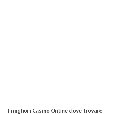
I migliori Casinò Online dove trovare