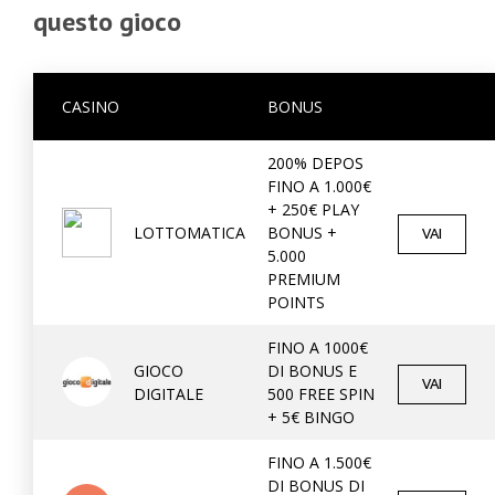
questo gioco
CASINO
BONUS
200% DEPOS
FINO A 1.000€
+ 250€ PLAY
VAI
LOTTOMATICA
BONUS +
5.000
PREMIUM
POINTS
FINO A 1000€
GIOCO
DI BONUS E
VAI
DIGITALE
500 FREE SPIN
+ 5€ BINGO
FINO A 1.500€
DI BONUS DI