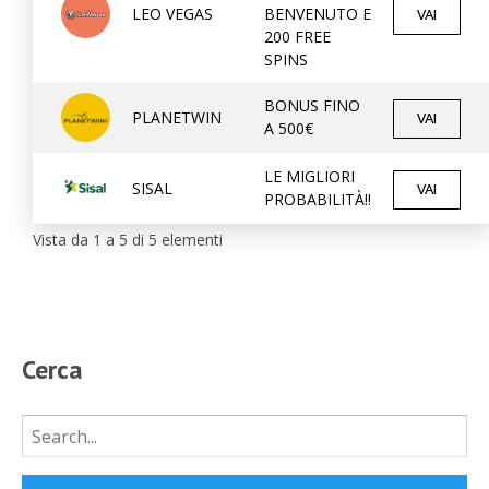
VAI
LEO VEGAS
BENVENUTO E
200 FREE
SPINS
BONUS FINO
VAI
PLANETWIN
A 500€
LE MIGLIORI
VAI
SISAL
PROBABILITÀ!!
Vista da 1 a 5 di 5 elementi
Cerca
Search
for: