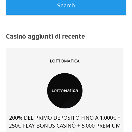
Casinò aggiunti di recente
LOTTOMATICA
200% DEL PRIMO DEPOSITO FINO A 1.000€ +
250€ PLAY BONUS CASINÒ + 5.000 PREMIUM