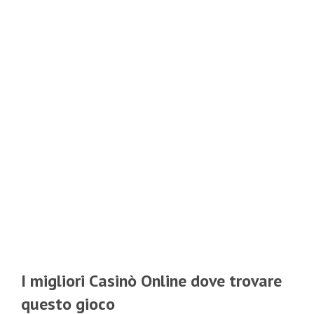
I migliori Casinò Online dove trovare
questo gioco