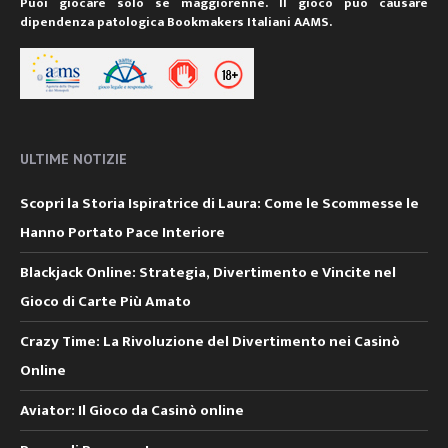
Puoi giocare solo se maggiorenne. Il gioco può causare
dipendenza patologica Bookmakers Italiani AAMS.
ULTIME NOTIZIE
Scopri la Storia Ispiratrice di Laura: Come le Scommesse le
Hanno Portato Pace Interiore
Blackjack Online: Strategia, Divertimento e Vincite nel
Gioco di Carte Più Amato
Crazy Time: La Rivoluzione del Divertimento nei Casinò
Online
Aviator: Il Gioco da Casinò online