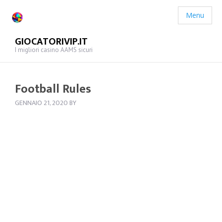
Menu
GIOCATORIVIP.IT
I migliori casino AAMS sicuri
Football Rules
GENNAIO 21, 2020
BY