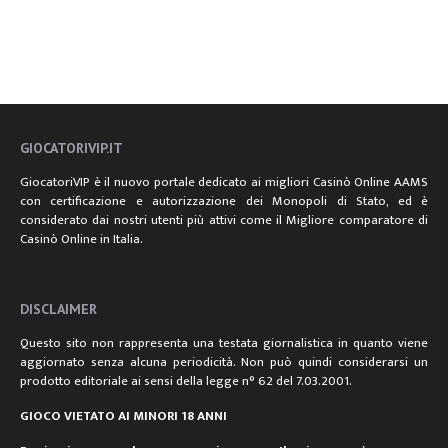
GIOCATORIVIP.IT
GiocatoriVIP è il nuovo portale dedicato ai migliori Casinò Online AAMS
con certificazione e autorizzazione dei Monopoli di Stato, ed è
considerato dai nostri utenti più attivi come il Migliore comparatore di
Casinò Online in Italia.
DISCLAIMER
Questo sito non rappresenta una testata giornalistica in quanto viene
aggiornato senza alcuna periodicità. Non può quindi considerarsi un
prodotto editoriale ai sensi della legge n° 62 del 7.03.2001.
GIOCO VIETATO AI MINORI 18 ANNI