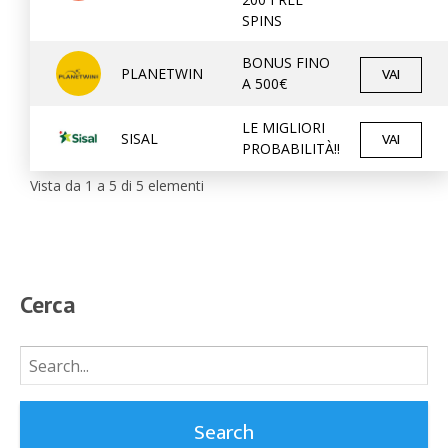
SPINS
BONUS FINO
VAI
PLANETWIN
A 500€
LE MIGLIORI
VAI
SISAL
PROBABILITÀ!!
Vista da 1 a 5 di 5 elementi
Cerca
Search
for: