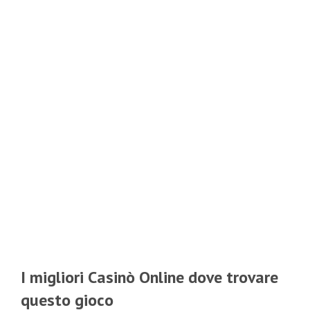
I migliori Casinò Online dove trovare
questo gioco