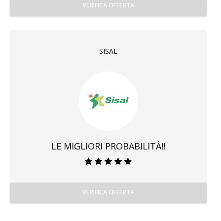
VERIFICA OFFERTA
SISAL
LE MIGLIORI PROBABILITÀ!!
VERIFICA OFFERTA