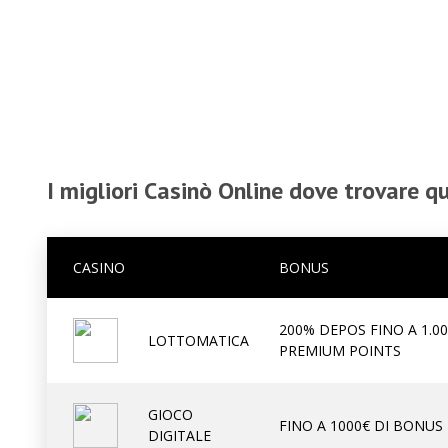
I migliori Casinò Online dove trovare q
CASINO
BONUS
200% DEPOS FINO A 1.00
LOTTOMATICA
PREMIUM POINTS
GIOCO
FINO A 1000€ DI BONUS 
DIGITALE