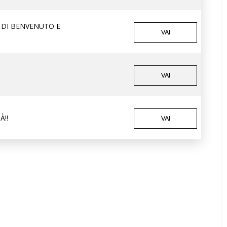
S DI BENVENUTO E
VAI
VAI
VAI
À!!