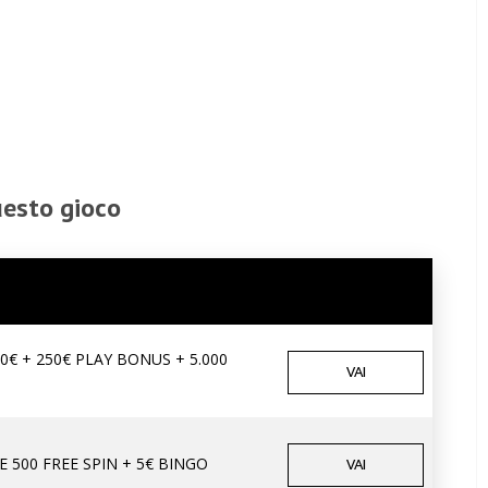
uesto gioco
0€ + 250€ PLAY BONUS + 5.000
VAI
VAI
E 500 FREE SPIN + 5€ BINGO