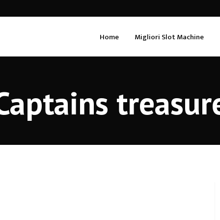
Home
Migliori Slot Machine
Captains treasur