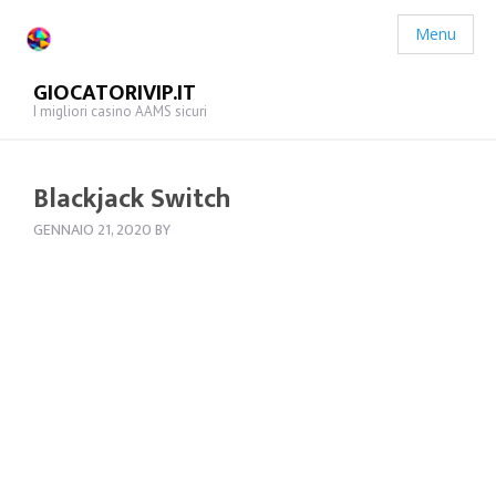
Menu
GIOCATORIVIP.IT
I migliori casino AAMS sicuri
Blackjack Switch
GENNAIO 21, 2020
BY