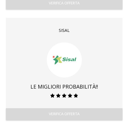
VERIFICA OFFERTA
SISAL
LE MIGLIORI PROBABILITÀ!!
VERIFICA OFFERTA