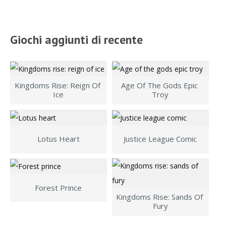
Giochi aggiunti di recente
Kingdoms Rise: Reign Of 
Age Of The Gods Epic 
Ice
Troy
Lotus Heart
Justice League Comic
Forest Prince
Kingdoms Rise: Sands Of 
Fury