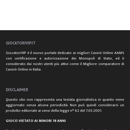
GIOCATORIVIP.IT
GiocatoriVIP è il nuovo portale dedicato ai migliori Casinò Online AAMS
con certificazione e autorizzazione dei Monopoli di Stato, ed è
considerato dai nostri utenti più attivi come il Migliore comparatore di
Casinò Online in Italia.
DISCLAIMER
Questo sito non rappresenta una testata giornalistica in quanto viene
aggiornato senza alcuna periodicità. Non può quindi considerarsi un
prodotto editoriale ai sensi della legge n° 62 del 7.03.2001.
GIOCO VIETATO AI MINORI 18 ANNI