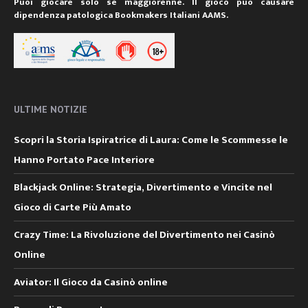
Puoi giocare solo se maggiorenne. Il gioco può causare
dipendenza patologica Bookmakers Italiani AAMS.
ULTIME NOTIZIE
Scopri la Storia Ispiratrice di Laura: Come le Scommesse le
Hanno Portato Pace Interiore
Blackjack Online: Strategia, Divertimento e Vincite nel
Gioco di Carte Più Amato
Crazy Time: La Rivoluzione del Divertimento nei Casinò
Online
Aviator: Il Gioco da Casinò online