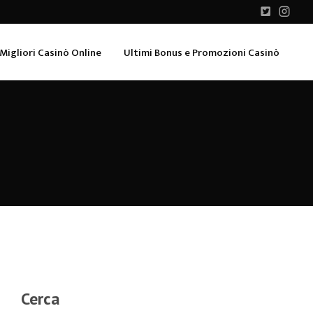
Migliori Casinò Online
Ultimi Bonus e Promozioni Casinò
Cerca