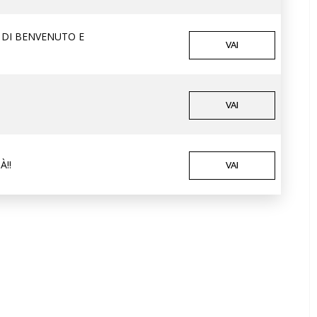
S DI BENVENUTO E
VAI
VAI
VAI
À!!