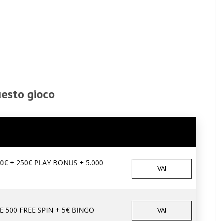
uesto gioco
0€ + 250€ PLAY BONUS + 5.000
VAI
VAI
E 500 FREE SPIN + 5€ BINGO