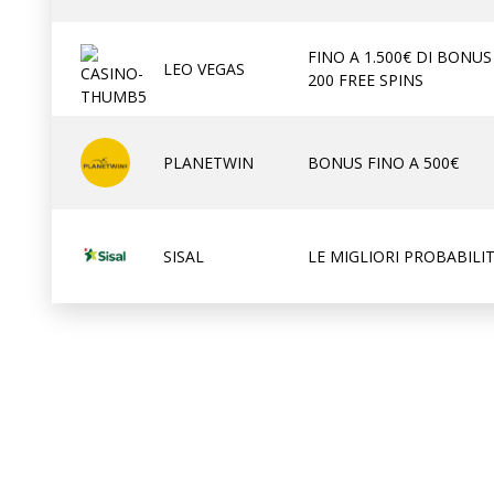
FINO A 1.500€ DI BONU
LEO VEGAS
200 FREE SPINS
PLANETWIN
BONUS FINO A 500€
SISAL
LE MIGLIORI PROBABILIT