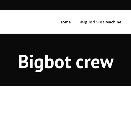
Home
Migliori Slot Machine
Bigbot crew