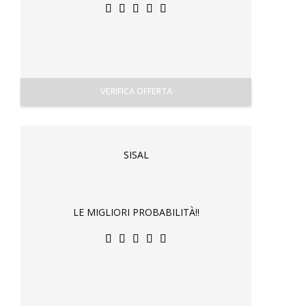
VERIFICA OFFERTA
SISAL
LE MIGLIORI PROBABILITÀ!!