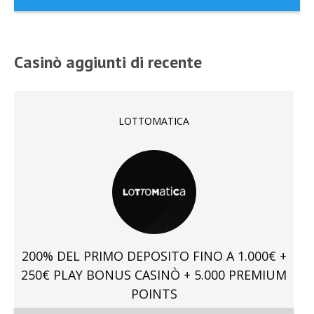
Casinò aggiunti di recente
LOTTOMATICA
200% DEL PRIMO DEPOSITO FINO A 1.000€ +
250€ PLAY BONUS CASINÒ + 5.000 PREMIUM
POINTS