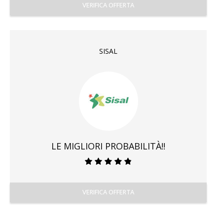
VERIFICA OFFERTA
SISAL
LE MIGLIORI PROBABILITÀ!!
VERIFICA OFFERTA