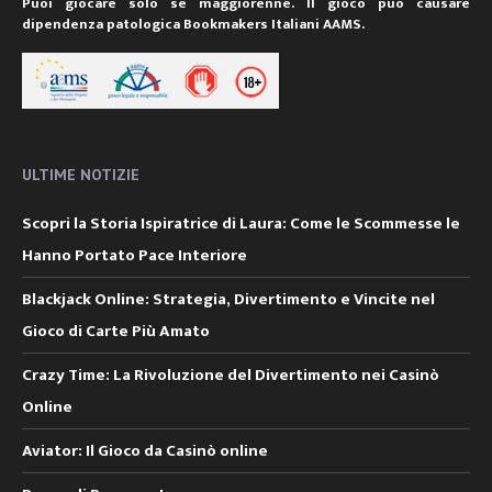
Puoi giocare solo se maggiorenne. Il gioco può causare
dipendenza patologica Bookmakers Italiani AAMS.
ULTIME NOTIZIE
Scopri la Storia Ispiratrice di Laura: Come le Scommesse le
Hanno Portato Pace Interiore
Blackjack Online: Strategia, Divertimento e Vincite nel
Gioco di Carte Più Amato
Crazy Time: La Rivoluzione del Divertimento nei Casinò
Online
Aviator: Il Gioco da Casinò online