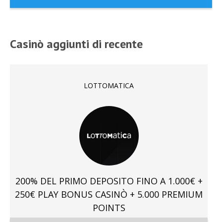
Casinò aggiunti di recente
LOTTOMATICA
200% DEL PRIMO DEPOSITO FINO A 1.000€ +
250€ PLAY BONUS CASINÒ + 5.000 PREMIUM
POINTS