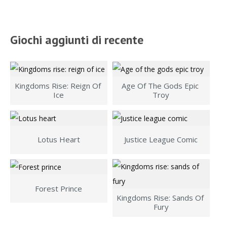
Giochi aggiunti di recente
Kingdoms Rise: Reign Of 
Age Of The Gods Epic 
Ice
Troy
Lotus Heart
Justice League Comic
Forest Prince
Kingdoms Rise: Sands Of 
Fury