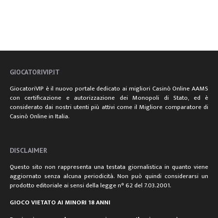
GIOCATORIVIP.IT
GiocatoriVIP è il nuovo portale dedicato ai migliori Casinò Online AAMS
con certificazione e autorizzazione dei Monopoli di Stato, ed è
considerato dai nostri utenti più attivi come il Migliore comparatore di
Casinò Online in Italia.
DISCLAIMER
Questo sito non rappresenta una testata giornalistica in quanto viene
aggiornato senza alcuna periodicità. Non può quindi considerarsi un
prodotto editoriale ai sensi della legge n° 62 del 7.03.2001.
GIOCO VIETATO AI MINORI 18 ANNI