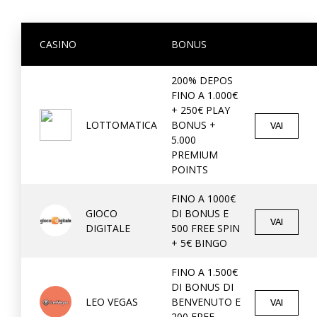
CASINO
BONUS
200% DEPOS
FINO A 1.000€
+ 250€ PLAY
VAI
LOTTOMATICA
BONUS +
5.000
PREMIUM
POINTS
FINO A 1000€
GIOCO
DI BONUS E
VAI
DIGITALE
500 FREE SPIN
+ 5€ BINGO
FINO A 1.500€
DI BONUS DI
VAI
LEO VEGAS
BENVENUTO E
200 FREE