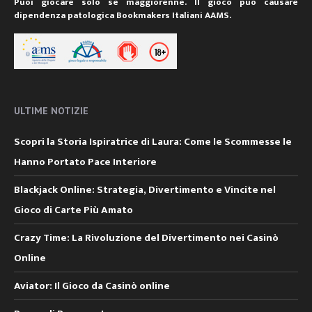
Puoi giocare solo se maggiorenne. Il gioco può causare
dipendenza patologica Bookmakers Italiani AAMS.
ULTIME NOTIZIE
Scopri la Storia Ispiratrice di Laura: Come le Scommesse le
Hanno Portato Pace Interiore
Blackjack Online: Strategia, Divertimento e Vincite nel
Gioco di Carte Più Amato
Crazy Time: La Rivoluzione del Divertimento nei Casinò
Online
Aviator: Il Gioco da Casinò online