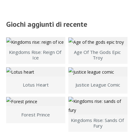
Giochi aggiunti di recente
Kingdoms Rise: Reign Of 
Age Of The Gods Epic 
Ice
Troy
Lotus Heart
Justice League Comic
Forest Prince
Kingdoms Rise: Sands Of 
Fury