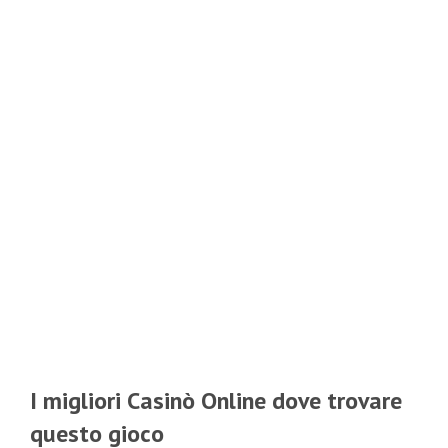
I migliori Casinò Online dove trovare
questo gioco