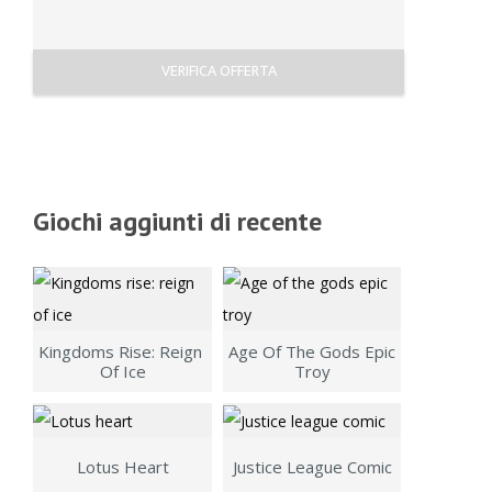
VERIFICA OFFERTA
Giochi aggiunti di recente
Kingdoms Rise: Reign 
Age Of The Gods Epic 
Of Ice
Troy
Lotus Heart
Justice League Comic