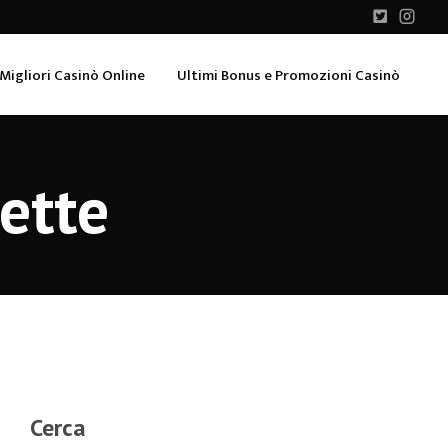
Migliori Casinò Online
Ultimi Bonus e Promozioni Casinò
ette
Cerca