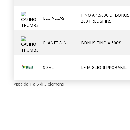
FINO A 1.500€ DI BONU
LEO VEGAS
200 FREE SPINS
PLANETWIN
BONUS FINO A 500€
SISAL
LE MIGLIORI PROBABILIT
Vista da 1 a 5 di 5 elementi