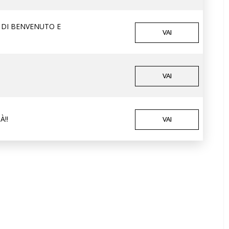
S DI BENVENUTO E
VAI
VAI
VAI
À!!