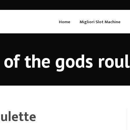
Home
Migliori Slot Machine
 of the gods roul
ulette