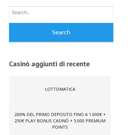
Search
for:
Casinò aggiunti di recente
LOTTOMATICA
200% DEL PRIMO DEPOSITO FINO A 1.000€ +
250€ PLAY BONUS CASINÒ + 5.000 PREMIUM
POINTS