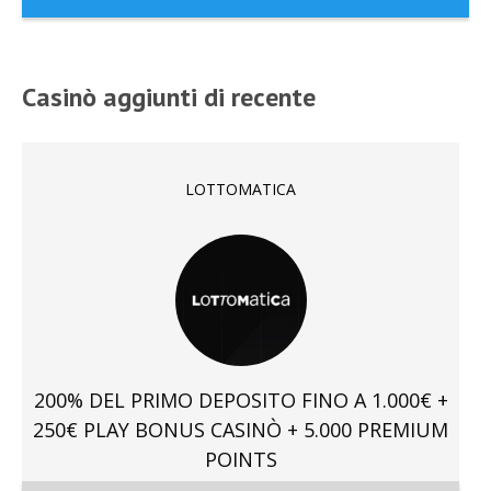
Casinò aggiunti di recente
LOTTOMATICA
200% DEL PRIMO DEPOSITO FINO A 1.000€ +
250€ PLAY BONUS CASINÒ + 5.000 PREMIUM
POINTS