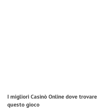
I migliori Casinò Online dove trovare
questo gioco