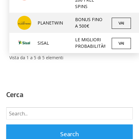
SPINS
BONUS FINO
VAI
PLANETWIN
A 500€
LE MIGLIORI
VAI
SISAL
PROBABILITÀ!!
Vista da 1 a 5 di 5 elementi
Cerca
Search
for: